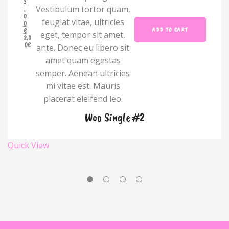
3
Vestibulum tortor quam,
,
0
feugiat vitae, ultricies
0
ADD TO CART
€
eget, tempor sit amet,
O
C
2,0
r
u
0
€
ante. Donec eu libero sit
i
r
g
r
amet quam egestas
i
e
semper. Aenean ultricies
n
n
a
t
mi vitae est. Mauris
l
p
p
r
placerat eleifend leo.
r
i
i
c
Woo Single #2
c
e
e
i
w
s
a
:
Quick View
s
2
:
,
3
0
,
0
0
€
0
.
€
.