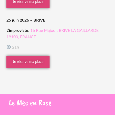
Je réserve ma place
25 juin 2026
– BRIVE
L’improviste
,
16 Rue Majour, BRIVE LA GAILLARDE,
19100, FRANCE
21h
Je réserve ma place
Le
Mec
en
Rose